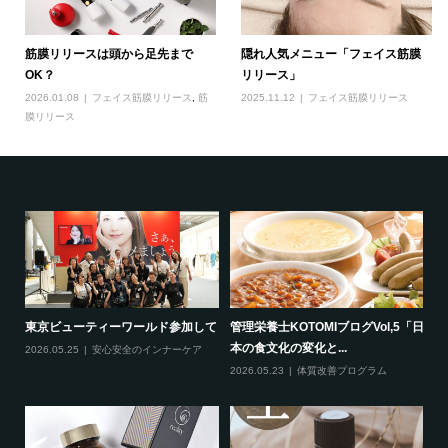
筋膜リリースは頭から足先まで
隠れ人気メニュー「フェイス筋膜
OK？
リリース」
2026.01.08
フェイス筋膜リリース
,
筋
2025.11.12
フェイス筋膜リリース
膜リリース
シ
東京ビューティーワールド参加して
管理栄養士KOTOMIブログVol,5「日
根
本の食文化の変化と...
つ
2026.05.25
安心安全のインナーケア
2026.05.23
体質改善プログラム
20
リ