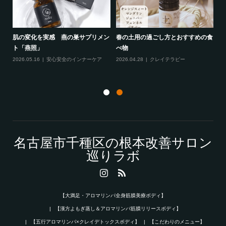
肌の変化を実感 燕の巣サプリメン
春の土用の過ごし方とおすすめの食
ト「燕照」
べ物
漢方
体
2026.05.16
安心安全のインナーケア
2026.04.28
クレイテラピー
20
名古屋市千種区の根本改善サロン
巡りラボ
【大満足・アロマリンパ全身筋膜美療ボディ】
【漢方よもぎ蒸し＆アロマリンパ筋膜リリースボディ】
【五行アロマリンパ×クレイデトックスボディ】
【こだわりのメニュー】